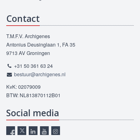
Contact
T.M.F.V. Archigenes
Antonius Deusinglaan 1, FA 35
9713 AV Groningen
+31 50 361 63 24
bestuur@archigenes.nl
KvK: 02079009
BTW: NL813870112B01
Social media