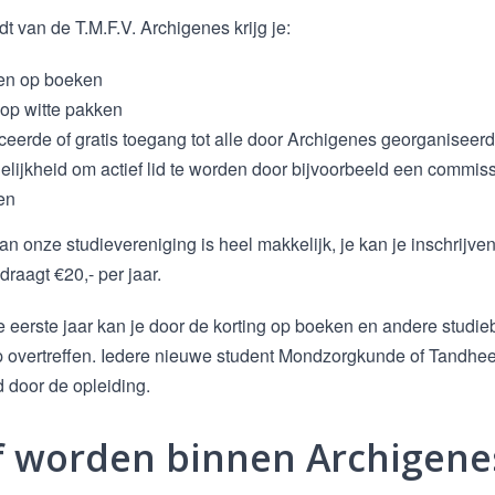
rdt van de T.M.F.V. Archigenes krijg je:
gen op boeken
 op witte pakken
eerde of gratis toegang tot alle door Archigenes georganiseerde
lijkheid om actief lid te worden door bijvoorbeeld een commiss
en
n onze studievereniging is heel makkelijk, je kan je inschrijve
raagt €20,- per jaar.
 je eerste jaar kan je door de korting op boeken en andere stu
 overtreffen. Iedere nieuwe student Mondzorgkunde of Tandheel
d door de opleiding.
f worden binnen Archigene