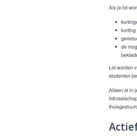
Als je lid wo
kortin
korting
gereduc
de moge
bekled
Lid worden va
studenten bed
Alleen al in
lidmaatschap
thuisgestuur
Actie