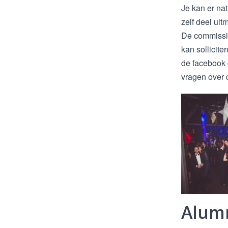
Je kan er nat
zelf deel ui
De commissie
kan sollicit
de facebook g
vragen over c
Alum