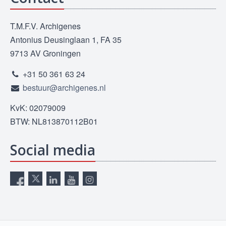
T.M.F.V. Archigenes
Antonius Deusinglaan 1, FA 35
9713 AV Groningen
+31 50 361 63 24
bestuur@archigenes.nl
KvK: 02079009
BTW: NL813870112B01
Social media