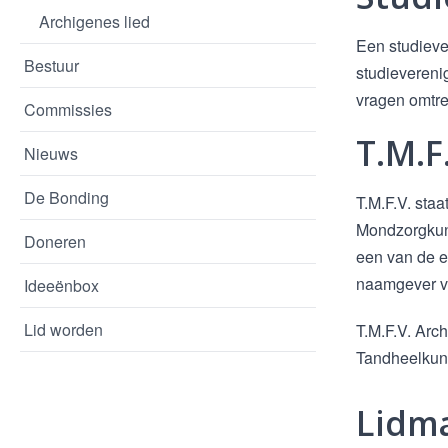
Archigenes lied
Een studieve
Bestuur
studieverenig
vragen omtren
Commissies
T.M.F
Nieuws
De Bonding
T.M.F.V. sta
Mondzorgkund
Doneren
een van de e
naamgever vo
Ideeënbox
Lid worden
T.M.F.V. Arch
Tandheelkun
Lidm