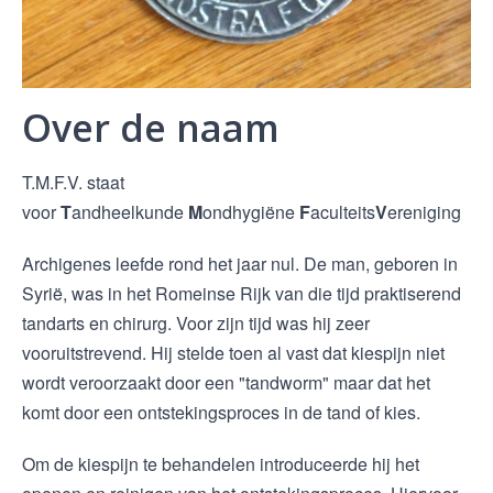
Over de naam
T.M.F.V. staat
voor
T
andheelkunde
M
ondhygiëne
F
aculteits
V
ereniging
Archigenes leefde rond het jaar nul. De man, geboren in
Syrië, was in het Romeinse Rijk van die tijd praktiserend
tandarts en chirurg. Voor zijn tijd was hij zeer
vooruitstrevend. Hij stelde toen al vast dat kiespijn niet
wordt veroorzaakt door een "tandworm" maar dat het
komt door een ontstekingsproces in de tand of kies.
Om de kiespijn te behandelen introduceerde hij het