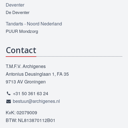
Deventer
De Deventer
Tandarts - Noord Nederland
PUUR Mondzorg
Contact
T.M.F.V. Archigenes
Antonius Deusinglaan 1, FA 35
9713 AV Groningen
+31 50 361 63 24
bestuur@archigenes.nl
KvK: 02079009
BTW: NL813870112B01