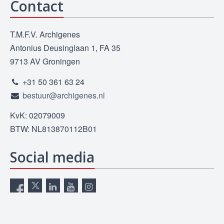
Contact
T.M.F.V. Archigenes
Antonius Deusinglaan 1, FA 35
9713 AV Groningen
+31 50 361 63 24
bestuur@archigenes.nl
KvK: 02079009
BTW: NL813870112B01
Social media