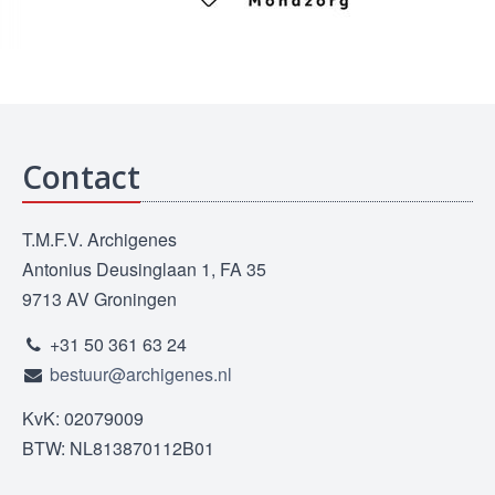
Contact
T.M.F.V. Archigenes
Antonius Deusinglaan 1, FA 35
9713 AV Groningen
+31 50 361 63 24
bestuur@archigenes.nl
KvK: 02079009
BTW: NL813870112B01