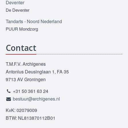
Deventer
De Deventer
Tandarts - Noord Nederland
PUUR Mondzorg
Contact
T.M.F.V. Archigenes
Antonius Deusinglaan 1, FA 35
9713 AV Groningen
+31 50 361 63 24
bestuur@archigenes.nl
KvK: 02079009
BTW: NL813870112B01