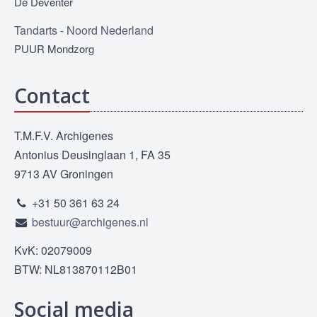
De Deventer
Tandarts - Noord Nederland
PUUR Mondzorg
Contact
T.M.F.V. Archigenes
Antonius Deusinglaan 1, FA 35
9713 AV Groningen
+31 50 361 63 24
bestuur@archigenes.nl
KvK: 02079009
BTW: NL813870112B01
Social media