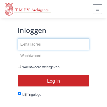
Toggl
navig
Inloggen
wachtwoord weergeven
Log in
blijf ingelogd