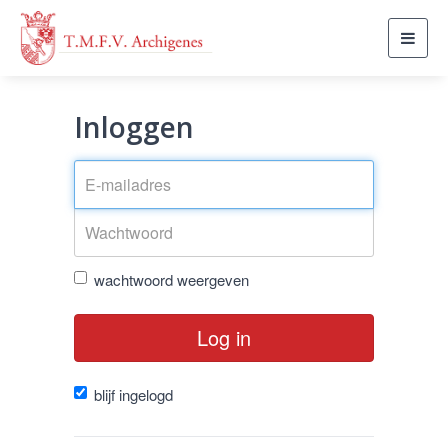
Toggl
navig
Inloggen
wachtwoord weergeven
Log in
blijf ingelogd