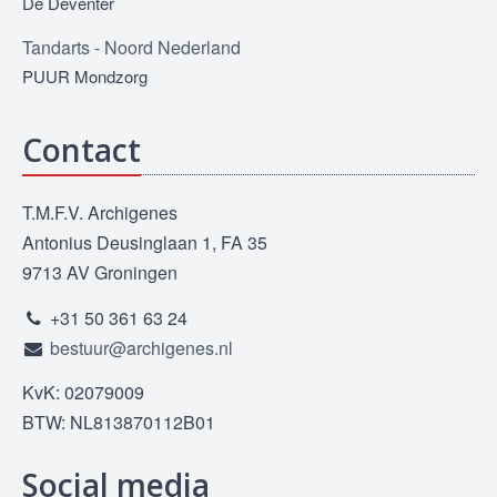
De Deventer
Tandarts - Noord Nederland
PUUR Mondzorg
Contact
T.M.F.V. Archigenes
Antonius Deusinglaan 1, FA 35
9713 AV Groningen
+31 50 361 63 24
bestuur@archigenes.nl
KvK: 02079009
BTW: NL813870112B01
Social media