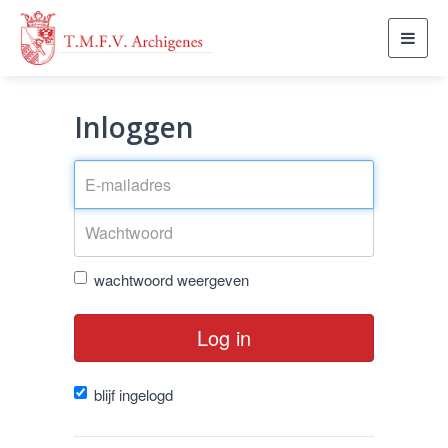
Toggl
navig
Inloggen
wachtwoord weergeven
Log in
blijf ingelogd