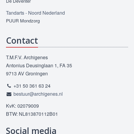
De Deventer
Tandarts - Noord Nederland
PUUR Mondzorg
Contact
T.M.F.V. Archigenes
Antonius Deusinglaan 1, FA 35
9713 AV Groningen
+31 50 361 63 24
bestuur@archigenes.nl
KvK: 02079009
BTW: NL813870112B01
Social media