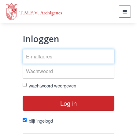
Toggl
navig
Inloggen
wachtwoord weergeven
Log in
blijf ingelogd