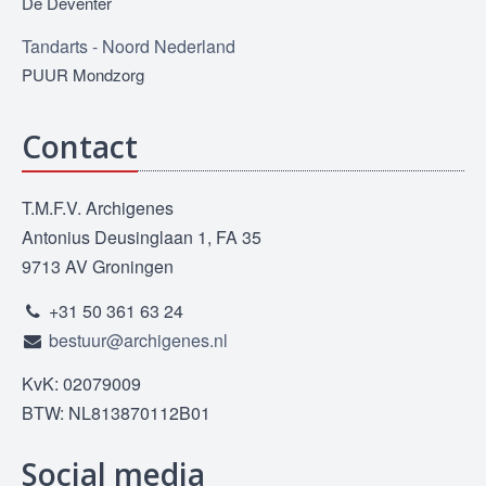
De Deventer
Tandarts - Noord Nederland
PUUR Mondzorg
Contact
T.M.F.V. Archigenes
Antonius Deusinglaan 1, FA 35
9713 AV Groningen
+31 50 361 63 24
bestuur@archigenes.nl
KvK: 02079009
BTW: NL813870112B01
Social media