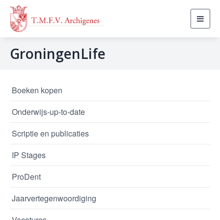
Toggl
navig
GroningenLife
Boeken kopen
Onderwijs-up-to-date
Scriptie en publicaties
IP Stages
ProDent
Jaarvertegenwoordiging
Vacatures