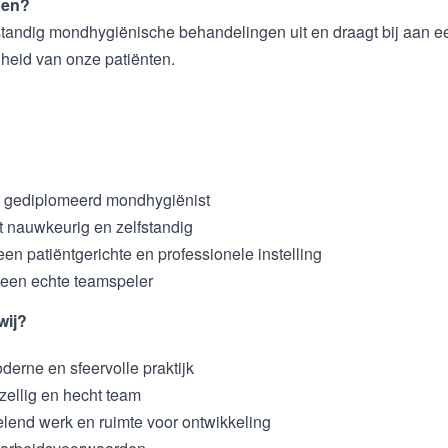
oen?
fstandig mondhygiënische behandelingen uit en draagt bij aan e
eid van onze patiënten.
t gediplomeerd mondhygiënist
t nauwkeurig en zelfstandig
een patiëntgerichte en professionele instelling
 een echte teamspeler
wij?
erne en sfeervolle praktijk
ellig en hecht team
lend werk en ruimte voor ontwikkeling