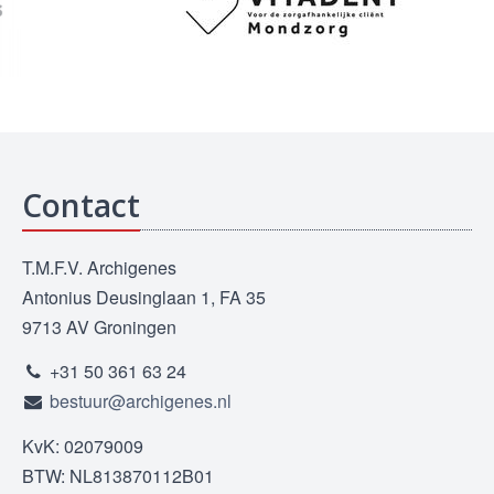
Contact
T.M.F.V. Archigenes
Antonius Deusinglaan 1, FA 35
9713 AV Groningen
+31 50 361 63 24
bestuur@archigenes.nl
KvK: 02079009
BTW: NL813870112B01