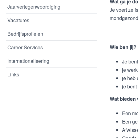
Wat ga je d
Jaarvertegenwoordiging
Je voert zel
mondgezondh
Vacatures
Bedrijfsprofielen
Wie ben jij?
Career Services
Internationalisering
Je ben
je werk
Links
je heb 
je bent
Wat bieden 
Een mod
Een gez
Afwisse