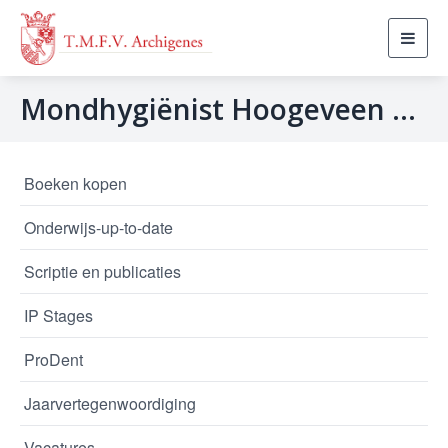
Toggl
navig
Mondhygiënist Hoogeveen – uren in overleg
Boeken kopen
Onderwijs-up-to-date
Scriptie en publicaties
IP Stages
ProDent
Jaarvertegenwoordiging
Vacatures