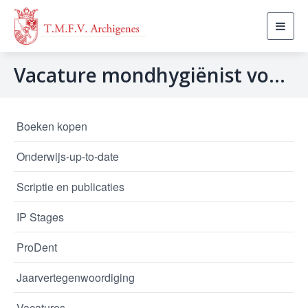
Toggl
navig
Vacature mondhygiënist voor 2-3 dagen
Boeken kopen
Onderwijs-up-to-date
Scriptie en publicaties
IP Stages
ProDent
Jaarvertegenwoordiging
Vacatures