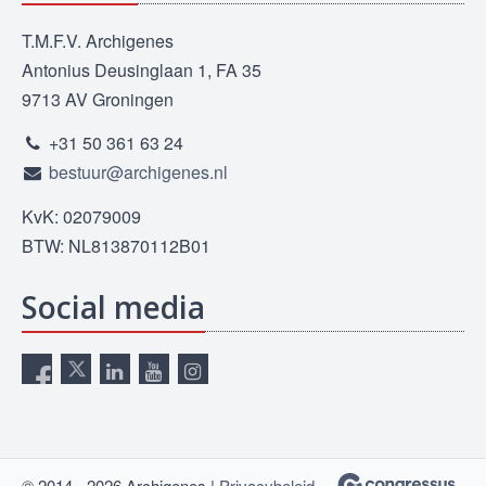
T.M.F.V. Archigenes
Antonius Deusinglaan 1, FA 35
9713 AV Groningen
+31 50 361 63 24
bestuur@archigenes.nl
KvK: 02079009
BTW: NL813870112B01
Social media
© 2014 - 2026 Archigenes |
Privacybeleid