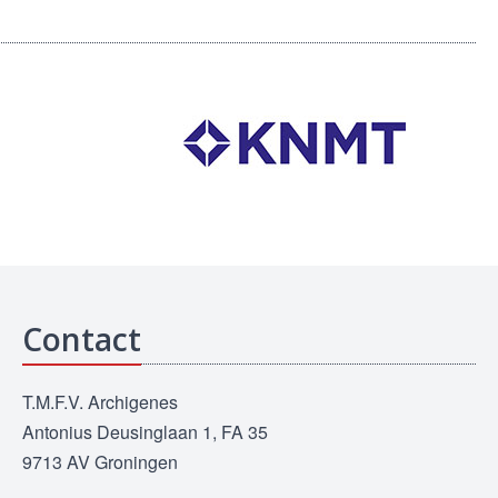
Contact
T.M.F.V. Archigenes
Antonius Deusinglaan 1, FA 35
9713 AV Groningen