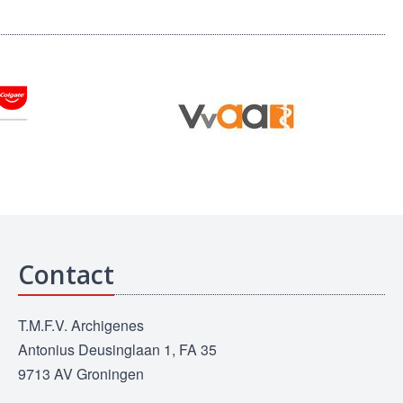
Contact
T.M.F.V. Archigenes
Antonius Deusinglaan 1, FA 35
9713 AV Groningen