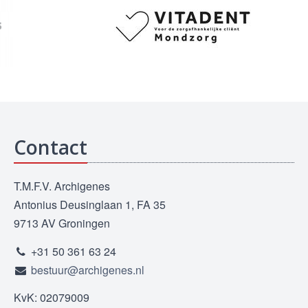
Contact
T.M.F.V. Archigenes
Antonius Deusinglaan 1, FA 35
9713 AV Groningen
+31 50 361 63 24
bestuur@archigenes.nl
KvK: 02079009