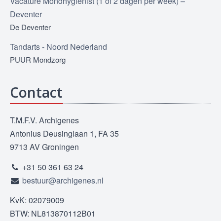
Vacature Mondhygiënist (1 of 2 dagen per week) –
Deventer
De Deventer
Tandarts - Noord Nederland
PUUR Mondzorg
Contact
T.M.F.V. Archigenes
Antonius Deusinglaan 1, FA 35
9713 AV Groningen
+31 50 361 63 24
bestuur@archigenes.nl
KvK: 02079009
BTW: NL813870112B01