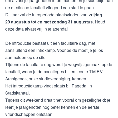
om alvast je jaargenoten te ontmoeten en je studietijd aan
de medische faculteit vliegend van start te gaan.
Dit jaar zal de introperiode plaatsvinden van
vrijdag
29 augustus tot en met zondag 31 augustus
. Houd
deze data alvast vrij in je agenda!
De introductie bestaat uit één facultaire dag, met
aansluitend een introkamp. Voor beide moet je je los
aanmelden op de site!
Tijdens de facultaire dag wordt je wegwijs gemaakt op de
faculteit, woon je democolleges bij en leer je T.M.F.V.
Archigenes, onze studievereniging, kennen.
Het introductiekamp vindt plaats bij Pagedal in
Stadskanaal.
Tijdens dit weekend draait het vooral om gezelligheid: je
leert je jaargenoten nog beter kennen en de eerste
vriendschappen ontstaan.