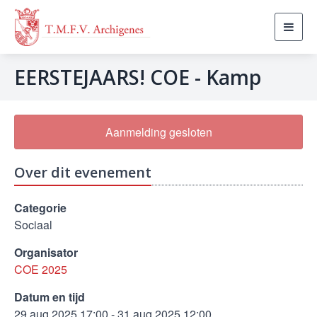
Toggl
navig
EERSTEJAARS! COE - Kamp
Aanmelding gesloten
Over dit evenement
Categorie
Sociaal
Organisator
COE 2025
Datum en tijd
29 aug 2025 17:00 - 31 aug 2025 12:00